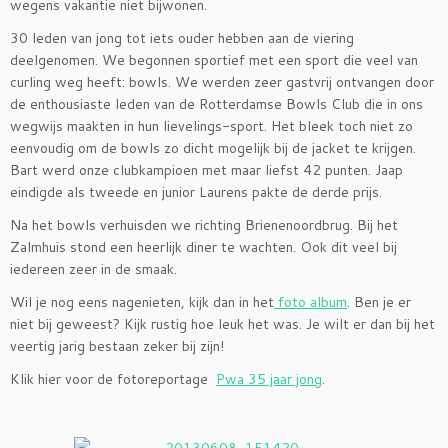
wegens vakantie niet bijwonen.
30 leden van jong tot iets ouder hebben aan de viering
deelgenomen. We begonnen sportief met een sport die veel van
curling weg heeft: bowls. We werden zeer gastvrij ontvangen door
de enthousiaste leden van de Rotterdamse Bowls Club die in ons
wegwijs maakten in hun lievelings-sport. Het bleek toch niet zo
eenvoudig om de bowls zo dicht mogelijk bij de jacket te krijgen.
Bart werd onze clubkampioen met maar liefst 42 punten. Jaap
eindigde als tweede en junior Laurens pakte de derde prijs.
Na het bowls verhuisden we richting Brienenoordbrug. Bij het
Zalmhuis stond een heerlijk diner te wachten. Ook dit veel bij
iedereen zeer in de smaak.
Wil je nog eens nagenieten, kijk dan in het
foto album
. Ben je er
niet bij geweest? Kijk rustig hoe leuk het was. Je wilt er dan bij het
veertig jarig bestaan zeker bij zijn!
Klik hier voor de fotoreportage
Pwa 35 jaar jong
.