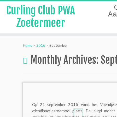
Curling Club PWA
Aa
Zoetermeer
Skip
to
Home
»
2016
»
September
content
Monthly Archives:
Sep
Op 21 september 2016 vond het Vriendjes
vriendinnetjestoernooi plaats. De jeugd mocht 