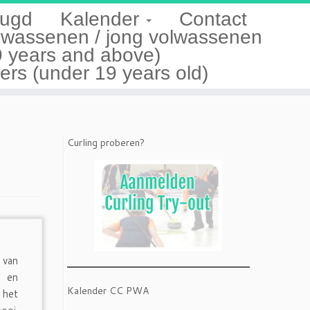
ugd
Kalender
Contact
lwassenen / jong volwassenen
9 years and above)
s (under 19 years old)
Curling proberen?
 van
n en
Kalender CC PWA
 het