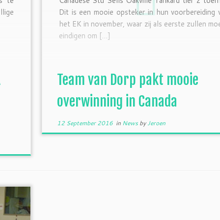
s te
Canadese Stu Sells Oakville Tankard tier 2 toern
lige
Dit is een mooie opsteker in hun voorbereiding 
het EK in november, waar zij als eerste zullen mo
eindigen om […]
A
Team van Dorp pakt mooie
overwinning in Canada
12 September 2016
in
News
by
Jeroen