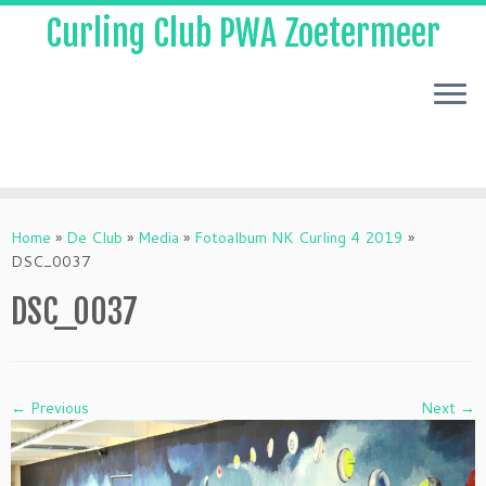
Curling Club PWA Zoetermeer
Skip
to
Home
»
De Club
»
Media
»
Fotoalbum NK Curling 4 2019
»
content
DSC_0037
DSC_0037
← Previous
Next →