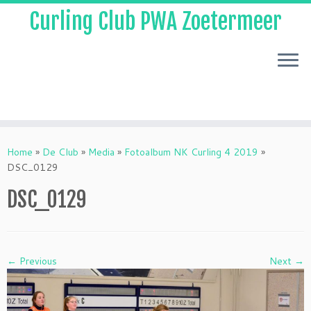
Curling Club PWA Zoetermeer
Skip
to
Home
»
De Club
»
Media
»
Fotoalbum NK Curling 4 2019
»
content
DSC_0129
DSC_0129
← Previous
Next →