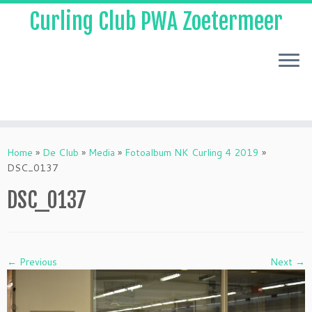
Curling Club PWA Zoetermeer
Skip
to
Home
»
De Club
»
Media
»
Fotoalbum NK Curling 4 2019
»
content
DSC_0137
DSC_0137
← Previous
Next →