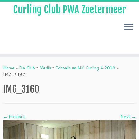
Curling Club PWA Zoetermeer
Skip
to
Home
»
De Club
»
Media
»
Fotoalbum NK Curling 4 2019
»
content
IMG_3160
IMG_3160
← Previous
Next →