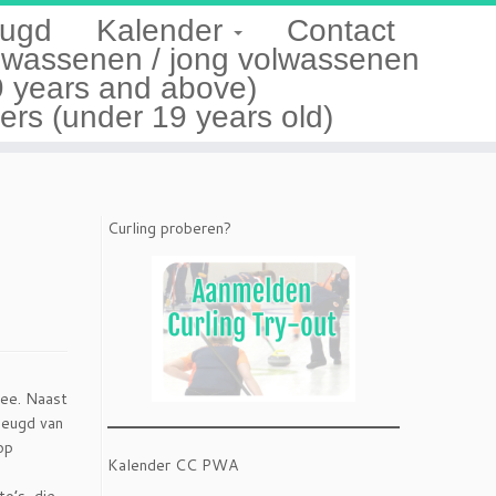
ugd
Kalender
Contact
lwassenen / jong volwassenen
9 years and above)
s (under 19 years old)
Curling proberen?
ee. Naast
jeugd van
op
Kalender CC PWA