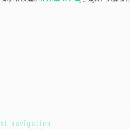
Bekijk het
fotoalbum
Fotoalbum NK Curling
(2 pagina’s). Je kunt de fo
st navigation