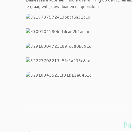
Damesteam voor een mooie overwinning op de NL heren. 
je graag wilt, downloaden en gebruiken.
Po