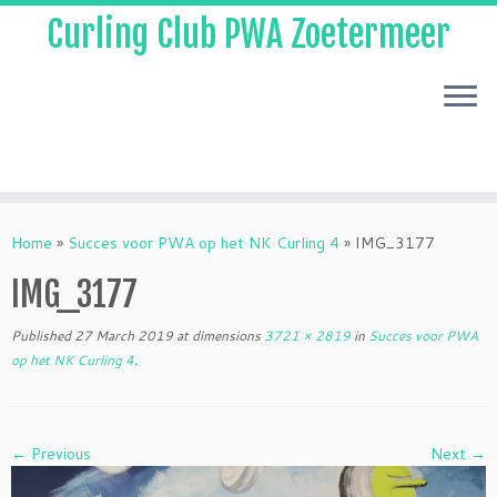
Curling Club PWA Zoetermeer
Skip
to
Home
»
Succes voor PWA op het NK Curling 4
»
IMG_3177
content
IMG_3177
Published
27 March 2019
at dimensions
3721 × 2819
in
Succes voor PWA
op het NK Curling 4
.
← Previous
Next →