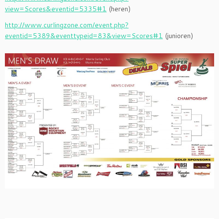
view=Scores&eventid=5335#1
(heren)
http://www.curlingzone.com/event.php?
eventid=5389&eventtypeid=83&view=Scores#1
(junioren)